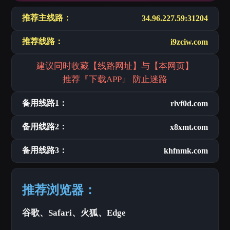
推荐主线路：
34.96.227.59:31204
推荐线路：
i9zciw.com
建议同时收藏【线路网址】与【本网页】
推荐『下载APP』 防止迷路
备用线路1：
rlvf0d.com
备用线路2：
x8xmt.com
备用线路3：
khfnmk.com
推荐浏览器：
谷歌、Safari、火狐、Edge